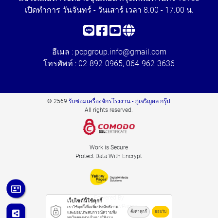
เปิดทำการ วันจันทร์ - วันเสาร์ เวลา 8.00 - 17.00 น.
อีเมล :
pcpgroup.info@gmail.com
โทรศัพท์ :
02-892-0965
,
064-962-3636
© 2569
รับซ่อมเครื่องจักรโรงงาน - ภู่เจริญผล กรุ๊ป
All rights reserved.
Work is Secure
Protect Data With Encrypt
Powered By
เว็บไซต์นี้ใช้คุกกี้
Thailand YellowPages
เราใช้คุกกี้เพื่อเพิ่มประสิทธิภาพ
ตั้งค่าคุกกี้
ยอมรับ
และมอบประสบการณ์ความพึง
พอใจของท่านในการใช้งาน